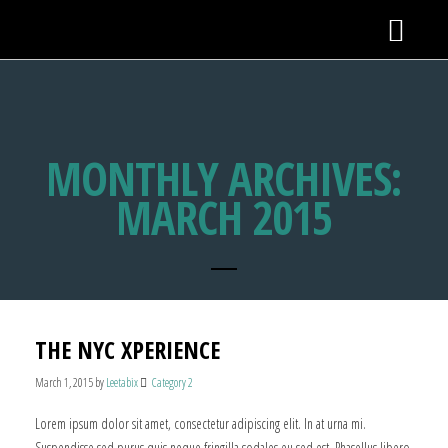
MONTHLY ARCHIVES:
MARCH 2015
THE NYC XPERIENCE
March 1, 2015
by
Leetabix
Category 2
Lorem ipsum dolor sit amet, consectetur adipiscing elit. In at urna mi.
Suspendisse sed purus quis neque fringilla sodales eu sed est. Phasellus libero