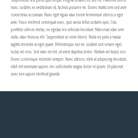
nunc, sodales eu vestibulum id, facilisis posuere mi. Donec mattis sem sed ante
consectetur accumsan. Nunc eget ligula vitae lorem fermentum ultrices a eget
ante. Fusce eleifend consequat nunc, quis varius tellus sodales quis. Cras
porttitor ultrices metus, eu egestas leo vehicula tincidunt. Maecenas vitae sem
nulla, vitae rhoncus elit. Suspendisse ac enim libero. Nulla eu justo a massa
sagittis molestie at eget quam. Pellentesque nisi mi, sodales sed ornare eget,
luctus vel eros. Sed vitae est elit, sit amet dapibus tortor. Nullam vel turpis orci.
Donec scelerisque molestie semper. Nunc ultrices, nibh at adipiscing tincidunt,
nibh elit venenatis sapien, nec sollicitudin magna dolor et ipsum. Ut placerat
nunc non sapien eleifend gravida.