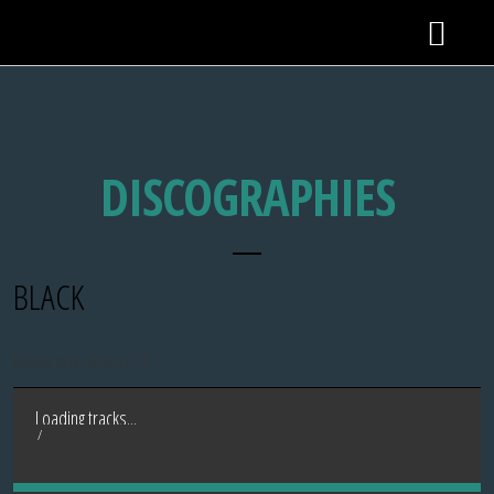
DISCOGRAPHIES
BLACK
Release Date:
2015-02-11
Loading tracks...
/