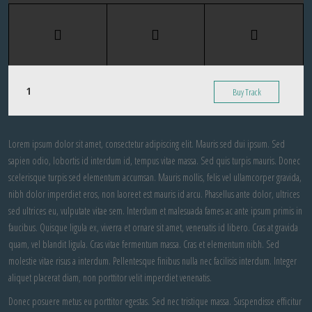
Buy Track
Lorem ipsum dolor sit amet, consectetur adipiscing elit. Mauris sed dui ipsum. Sed
sapien odio, lobortis id interdum id, tempus vitae massa. Sed quis turpis mauris. Donec
scelerisque turpis sed elementum accumsan. Mauris mollis, felis vel ullamcorper gravida,
nibh dolor imperdiet eros, non laoreet est mauris id arcu. Phasellus ante dolor, ultrices
sed ultrices eu, vulputate vitae sem. Interdum et malesuada fames ac ante ipsum primis in
faucibus. Quisque ligula ex, viverra et ornare sit amet, venenatis id libero. Cras at gravida
quam, vel blandit ligula. Cras vitae fermentum massa. Cras et elementum nibh. Sed
molestie vitae risus a interdum. Pellentesque finibus nulla nec facilisis interdum. Integer
aliquet placerat diam, non porttitor velit imperdiet venenatis.
Donec posuere metus eu porttitor egestas. Sed nec tristique massa. Suspendisse efficitur