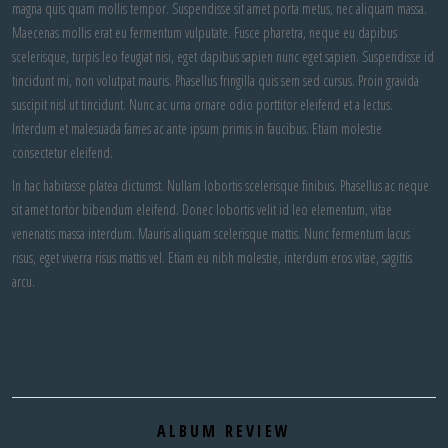
magna quis quam mollis tempor. Suspendisse sit amet porta metus, nec aliquam massa.
Maecenas mollis erat eu fermentum vulputate. Fusce pharetra, neque eu dapibus
scelerisque, turpis leo feugiat nisi, eget dapibus sapien nunc eget sapien. Suspendisse id
tincidunt mi, non volutpat mauris. Phasellus fringilla quis sem sed cursus. Proin gravida
suscipit nisl ut tincidunt. Nunc ac urna ornare odio porttitor eleifend et a lectus.
Interdum et malesuada fames ac ante ipsum primis in faucibus. Etiam molestie
consectetur eleifend.
In hac habitasse platea dictumst. Nullam lobortis scelerisque finibus. Phasellus ac neque
sit amet tortor bibendum eleifend. Donec lobortis velit id leo elementum, vitae
venenatis massa interdum. Mauris aliquam scelerisque mattis. Nunc fermentum lacus
risus, eget viverra risus mattis vel. Etiam eu nibh molestie, interdum eros vitae, sagittis
arcu.
ALBUM REVIEW